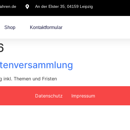
wahren.de
An der Elster 35; 04159 Leipzig
Shop
Kontaktformular
6
ertenversammlung
inkl. Themen und Fristen
Datenschutz
Impressum